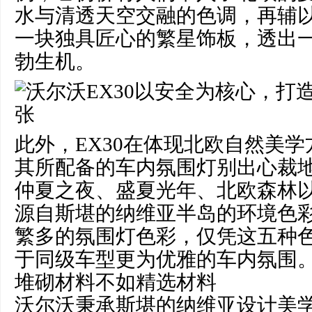
水与清透天空交融的色调，再辅
一块独具匠心的繁星饰板，透出
勃生机。
此外，EX30在体现北欧自然美
其所配备的车内氛围灯别出心裁
仲夏之夜、盛夏光年、北欧森林
源自斯堪的纳维亚半岛的环境色
繁多的氛围灯色彩，仅凭这五种
于同级车型更为优雅的车内氛围
堆砌材料不如精选材料
沃尔沃秉承斯堪的纳维亚设计美