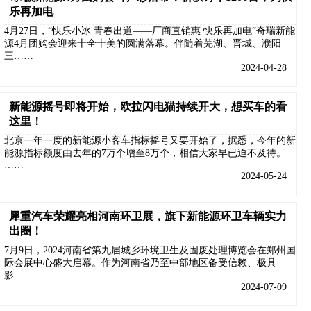
乐再加电
4月27日，“快乐小冰 青春出道——厂商直销惠 快乐再加电”奇瑞新能
源4月团购会迎来十全十美的圆满落幕。伴随着芜湖、晋城、濮阳
三……
2024-04-28
新能源摇号即将开始，欧拉闪电猫持续开大，想买车的看
这里！
北京一年一度的新能源小客车指标摇号又要开始了，据悉，今年的新
能源指标额度由去年的7万个增至8万个，相信大家早已迫不及待。
……
2024-05-24
犀重汽车荣耀亮相河南环卫展，旗下新能源环卫车辆实力
出圈！
7月9日，2024河南省第九届城乡环境卫生及固废处理博览会在郑州国
际会展中心盛大启幕。作为河南省乃至中部地区备受信赖、极具
影……
2024-07-09