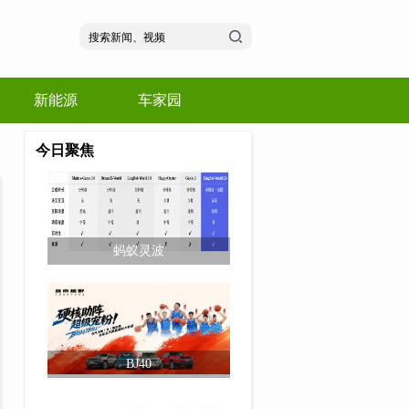
新能源
车家园
今日聚焦
蚂蚁灵波
BJ40