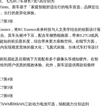
别。飞凡RC7车身长×宽×高分别为
，轴距2935mm。新车基于「家庭智能舒适出行的电车首选」品牌定位
适」出行的差异化体验。
sence，将RC Essence未来科技与人文美学结合的创新设计落
。其车头俯冲下压，配合车侧势能曲面，带来0.27Cd低风
、超短的前后悬长度，综合带来更大座舱空间。在细节方面，
间内实现视觉宽体的最大化；飞翼式前脸、分体式车灯等设计
。
，前轮眉处及后视镜下方装配有多个摄像头等感知硬件。在智
，给到用户优质的视效体验。此外，新车还提供两款轮毂样
、77kWh和90kWh三款动力电池可选，续航能力分别达到