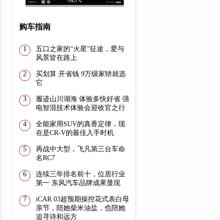
购车指南
五口之家的“火星”征途，爱与
风景皆在路上
买划算 开省钱 9万级家轿就选
它
履迹山川湖海 体验多快好省 强
电智混技术体验会迎收官之行
全能家用SUV的真香定律，现
在是CR-V的最佳入手时机
再战中大型，飞凡第三台车命
名RC7
连续三年排名前十，位居行业
第一 东风汽车品牌成果显现
iCAR 03超预期操控花式表白母
亲节，陪她柴米油盐，也陪她
追寻诗和远方