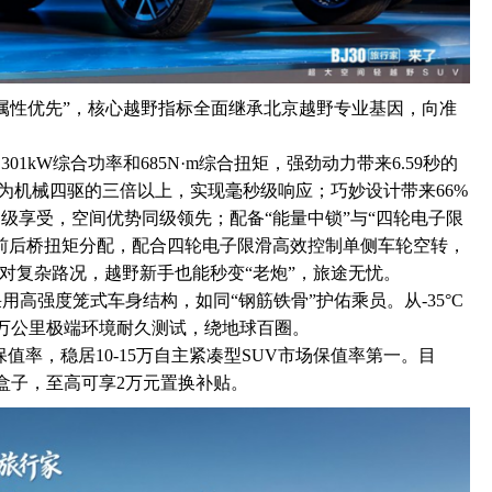
野属性优先”，核心越野指标全面继承北京越野专业基因，向准
1kW综合功率和685N·m综合扭矩，强劲动力带来6.59秒的
，为机械四驱的三倍以上，实现毫秒级响应；巧妙设计带来66%
C级享受，空间优势同级领先；配备“能量中锁”与“四轮电子限
前后桥扭矩分配，配合四轮电子限滑高效控制单侧车轮空转，
应对复杂路况，越野新手也能秒变“老炮”，旅途无忧。
用高强度笼式车身结构，如同“钢筋铁骨”护佑乘员。从-35°C
00万公里极端环境耐久测试，绕地球百圈。
三年保值率，稳居10-15万自主紧凑型SUV市场保值率第一。目
方盒子，至高可享2万元置换补贴。