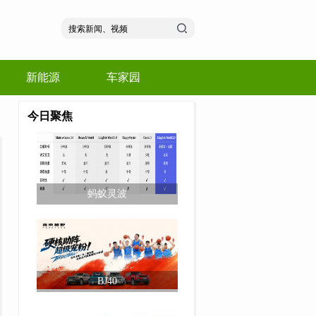
新能源
车家园
今日聚焦
蚂蚁灵波
BJ40