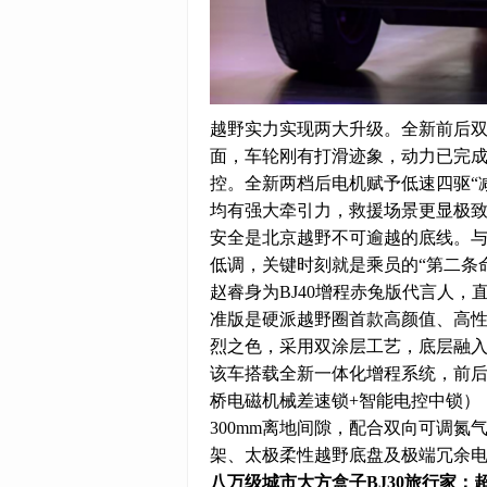
越野实力实现两大升级。全新前后
面，车轮刚有打滑迹象，动力已完成调
控。全新两档后电机赋予低速四驱“
均有强大牵引力，救援场景更显极
安全是北京越野不可逾越的底线。与
低调，关键时刻就是乘员的“第二条
赵睿身为BJ40增程赤兔版代言人，
准版是硬派越野圈首款高颜值、高性
烈之色，采用双涂层工艺，底层融
该车搭载全新一体化增程系统，前后双
桥电磁机械差速锁+智能电控中锁），
300mm离地间隙，配合双向可调氮
架、太极柔性越野底盘及极端冗余
八万级城市大方盒子BJ30旅行家：