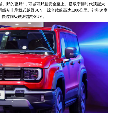
更城、野的更野”，可城可野且安全至上。搭载宁德时代顶配大
同级别非承载式越野SUV；综合续航高达1300公里。补能速度
钟，快过同级硬派越野SUV。