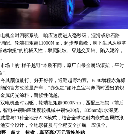
双电机全时四驱系统，响应速度进入毫秒级，湿滑或砂石路
配。轮端扭矩超11000N·m，起步即巅峰，脚下生风从容掌
减速增扭”的机械天性，攀爬陡坡、穿越交叉轴、陷入泥泞，
致。
市场上的“样子越野”本质不同，原厂自带金属防滚架，平时
命”。
直夸其颜值能打、好开好停，通勤越野均宜。BJ40增程赤兔标
能的官方改装量产车，“赤兔红”如汗血宝马奔腾时透出的炽
入金属闪光涂料，耐候性优越。
电机全时四驱，轮端扭矩超9000N·m，匹配三把锁（前后
智电中锁响应速度较机械中锁快30倍。835mm涉水深度、
气减震与11种全地形ATS模式，结合全球独创内嵌式金属防滚
电池安全设计，全地形征服与全程安全护航一应俱全。
超野、超大、超省，
享至高
2万元置换补贴