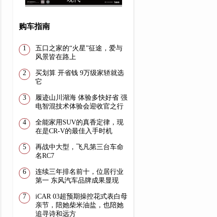
购车指南
五口之家的“火星”征途，爱与
风景皆在路上
买划算 开省钱 9万级家轿就选
它
履迹山川湖海 体验多快好省 强
电智混技术体验会迎收官之行
全能家用SUV的真香定律，现
在是CR-V的最佳入手时机
再战中大型，飞凡第三台车命
名RC7
连续三年排名前十，位居行业
第一 东风汽车品牌成果显现
iCAR 03超预期操控花式表白母
亲节，陪她柴米油盐，也陪她
追寻诗和远方