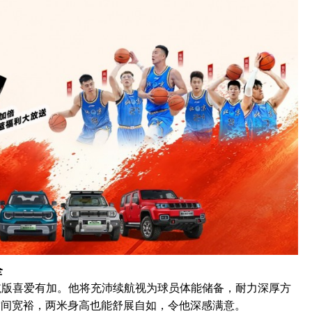
全
续航版喜爱有加。他将充沛续航视为球员体能储备，耐力深厚方
空间宽裕，两米身高也能舒展自如，令他深感满意。