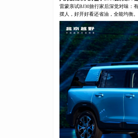
雷蒙亲试BJ30旅行家后深觉对味
摆人，好开好看还省油，全能均衡