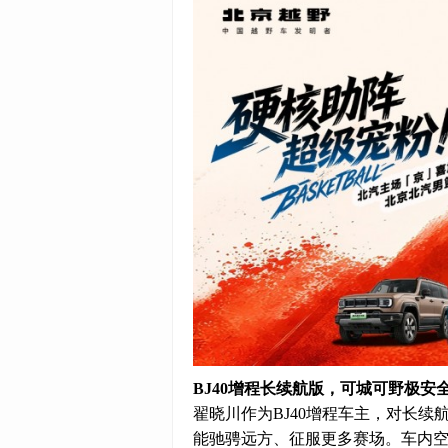
BJ40增程长续航版，
可城可野极
安
翟晓川作为BJ40增程车主，对长
能驰骋远方、征服更多赛场。车内