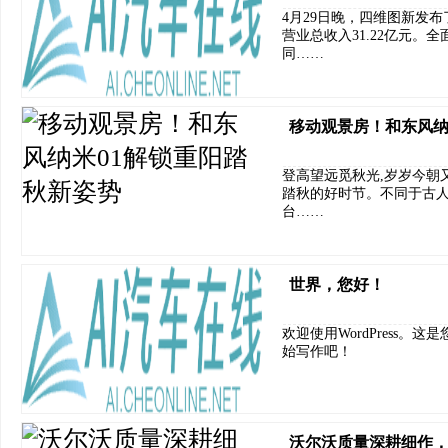
4月29日晚，四维图新发布
营业总收入31.22亿元。
同……
移动观景房！和东风纳
登高望远觅秋光,岁岁今朝
踏秋的好时节。不同于古人
台……
世界，您好！
欢迎使用WordPress
始写作吧！
沃尔沃质量深耕细作