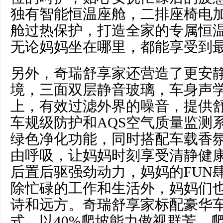
独有智能恒温座舱，二排座椅电
舱过热保护，打造全家的专属恒
无论妈妈坐在哪里，都能享受到
另外，奇瑞舒享家还营造了更安
境，三面双层静音玻璃，车身声学
上，有效过滤外界的噪音，提供舒
车规级防护和AQS空气质量监测
绿色净化功能，同时搭配车载香
由呼吸，让妈妈时刻享受清静健
后置后驱强劲动力，妈妈的FUN
除忙碌的工作和生活外，妈妈们
诗和远方。奇瑞舒享家标配豪华
式，以40%爬坡能力傲视群芳，