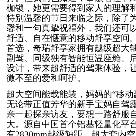
枷锁，她更需要得到家人的理解
特别温馨的节日来临之际，除了
馨和一句真挚祝福外，我们还可
舒适、自在惬意的移动舒享空间。
首选，奇瑞舒享家拥有越级超大
副驾、同级独有智能恒温座舱、
设计，带来超舒适的驾乘体验，
微不至的爱和呵护。
超大空间能载能装，妈妈的“移动
无论带正值芳华的新手宝妈自驾
亲一起探亲访友，要想一路舒服
大。源自中国首个铝基轻量化平
有2830mm越级轴距，超大套内