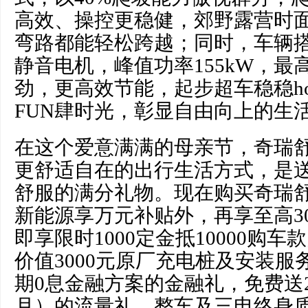
高效、操控更稳健，郊野露营时
弯路都能轻松跨越；同时，车辆
静音电机，峰值功率155kW，最
劲，更高效节能，起步超车稳稳ho
FUN肆时光，彰显自由向上的生
在这个爱意满满的母亲节，奇瑞
更舒适自在的出行生活方式，是
舒服的满分礼物。现在购买奇瑞
新能源享万元补贴外，再享至高30
即享限时1000定金抵10000购
价值3000元原厂充电桩及安装服
期0息金融方案的金融礼，免费送2
月）的流量礼，整车及三电终身