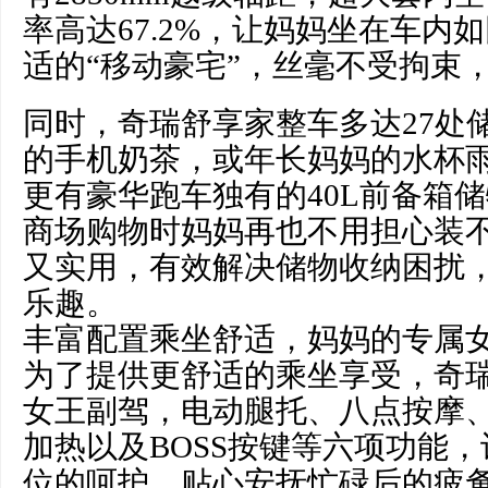
率高达67.2%，让妈妈坐在车内
适的“移动豪宅”，丝毫不受拘束
同时，奇瑞舒享家整车多达27处
的手机奶茶，或年长妈妈的水杯
更有豪华跑车独有的40L前备箱
商场购物时妈妈再也不用担心装
又实用，有效解决储物收纳困扰
乐趣。
丰富配置乘坐舒适，妈妈的专属
为了提供更舒适的乘坐享受，奇
女王副驾，电动腿托、八点按摩
加热以及BOSS按键等六项功能
位的呵护，贴心安抚忙碌后的疲