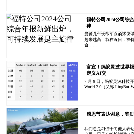
福特公司2024公司
律
最近几年大型车企的环保
越来越高。就在近日，福特
合……
官宣！蚂蚁灵波世界模型
定义AI交
7 月 9 日，蚂蚁灵波科技开
World 2.0（又称 LingB
感恩节表达谢意，奖励
我们总是习惯于向他人表